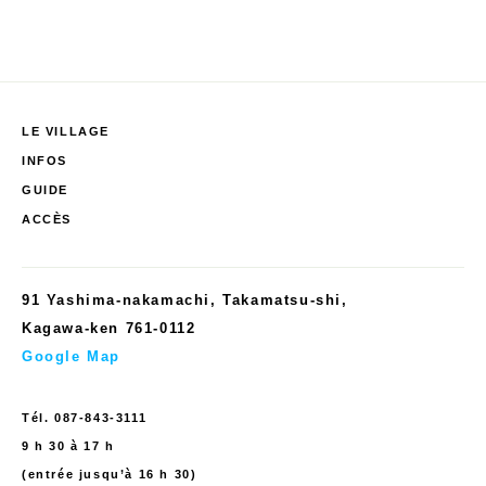
LE VILLAGE
INFOS
GUIDE
ACCÈS
91 Yashima-nakamachi, Takamatsu-shi,
Kagawa-ken 761-0112
Google Map
Tél.
087-843-3111
9 h 30 à 17 h
(entrée jusqu’à 16 h 30)