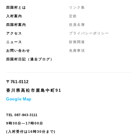
四国村とは
リンク集
入村案内
定款
四国村案内
役員名簿
アクセス
プライバシーポリシー
ニュース
財務関連
お問い合わせ
免責事項
四国村日記（過去ブログ）
〒761-0112
香川県高松市屋島中町91
Google Map
TEL
087-843-3111
9時30分—17時00分
(入村受付は16時30分まで)