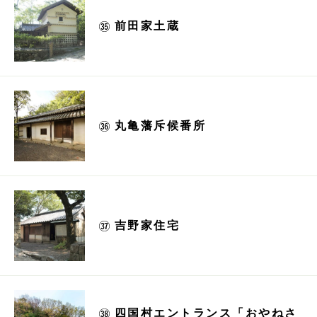
前田家土蔵
丸亀藩斥候番所
吉野家住宅
四国村エントランス「おやねさ