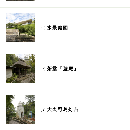
水景庭園
茶堂「遊庵」
大久野島灯台