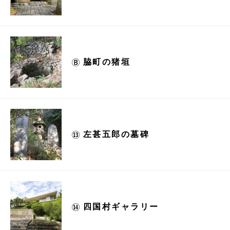
脇町の猪垣
左甚五郎の墓碑
四国村ギャラリー