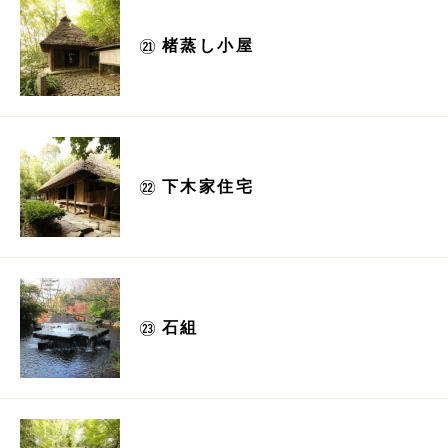
楮蒸し小屋
下木家住宅
石組