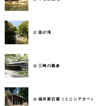
染が滝
三崎の義倉
福井家石蔵（ミニシアター）