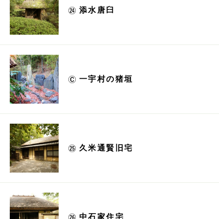
添水唐臼
一宇村の猪垣
久米通賢旧宅
中石家住宅