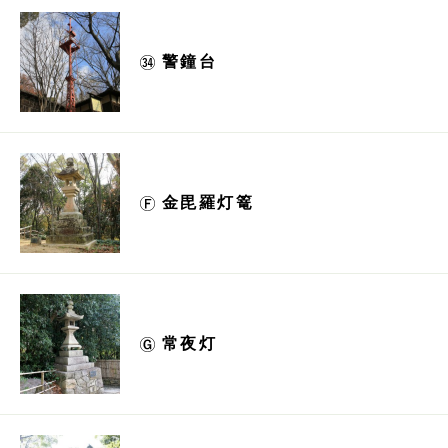
警鐘台
金毘羅灯篭
常夜灯