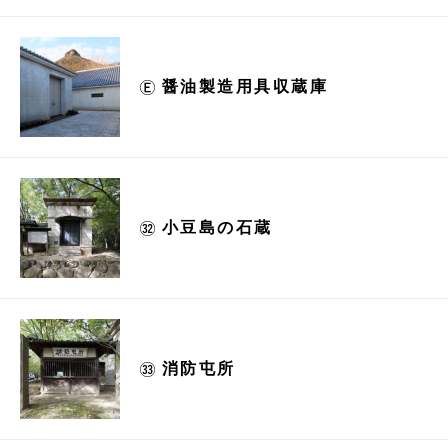
醤油製造用具収蔵庫
小豆島の石蔵
消防屯所