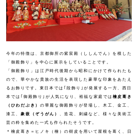
今年の特徴は、京都御所の紫宸殿（ししんでん）を模した
「御殿飾り」を中心に展示をしていることです。
「御殿飾り」は江戸時代後期から昭和にかけて作られたも
ので、華やかな貴族の生活を表現した豪華な印象をあたえ
るお飾りです。東日本では｢段飾り｣が発展する一方、西日
本では｢御殿飾り｣が人気になり、裕福な家庭では
檜皮葺き
（ひわだぶき）
の華麗な御殿飾りが登場し、木工、金工、
漆工、
象嵌（ぞうがん）
、造花、刺繍など、様々な美術工
芸の粋を集めた一式も作られたそうです。
＊
檜皮葺き
＝ヒノキ（檜）の樹皮を用いて屋根を葺く、日