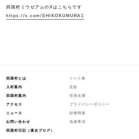
四国村ミウゼアムのXはこちらです
https://x.com/SHIKOKUMURA1
四国村とは
リンク集
入村案内
定款
四国村案内
役員名簿
アクセス
プライバシーポリシー
ニュース
財務関連
お問い合わせ
免責事項
四国村日記（過去ブログ）