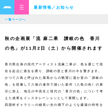
最新情報／お知らせ
一覧ページへ
秋の企画展「流 麻二果 讃岐の色 香川
の色」が11月2日（土）から開催されます
香川県出身の現代アーティスト流麻二果が、色を通じて現
在を起点に過去を遡り、讃岐の昔と香川の今を繋ぎます。
かつて八島と呼ばれた屋島からの眺望に遥か昔の「讃岐の
色」を想像して八枚の連作で描いた新作《八島の色》の展
示に加え、
地元の中高生と現代の「香川の色」について考
えた成果をインスタレーションとして展開します。
四国村ギャラリ―の細長い光の廊下のような建築の特性を