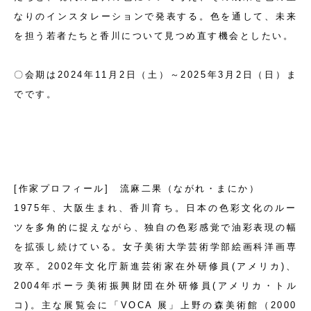
なりのインスタレーションで発表する。色を通して、未来
を担う若者たちと香川について見つめ直す機会としたい。
〇会期は2024年11月2日（土）～2025年3月2日（日）ま
でです。
[作家プロフィール] 流麻二果（ながれ・まにか）
1975年、大阪生まれ、香川育ち。日本の色彩文化のルー
ツを多角的に捉えながら、独自の色彩感覚で油彩表現の幅
を拡張し続けている。女子美術大学芸術学部絵画科洋画専
攻卒。2002年文化庁新進芸術家在外研修員(アメリカ)、
2004年ポーラ美術振興財団在外研修員(アメリカ・トル
コ)。主な展覧会に「VOCA 展」上野の森美術館（2000