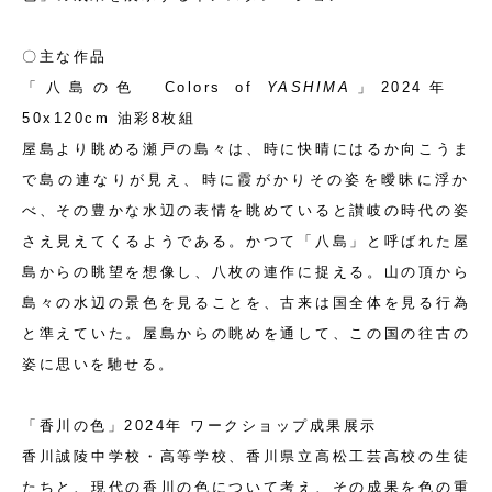
〇主な作品
「八島の色 Colors of
YASHIMA
」2024年
50x120cm 油彩8枚組
屋島より眺める瀬戸の島々は、時に快晴にはるか向こうま
で島の連なりが見え、時に霞がかりその姿を曖昧に浮か
べ、その豊かな水辺の表情を眺めていると讃岐の時代の姿
さえ見えてくるようである。かつて「八島」と呼ばれた屋
島からの眺望を想像し、八枚の連作に捉える。山の頂から
島々の水辺の景色を見ることを、古来は国全体を見る行為
と準えていた。屋島からの眺めを通して、この国の往古の
姿に思いを馳せる。
「香川の色」2024年 ワークショップ成果展示
香川誠陵中学校・高等学校、香川県立高松工芸高校の生徒
たちと、現代の香川の色について考え、その成果を色の重