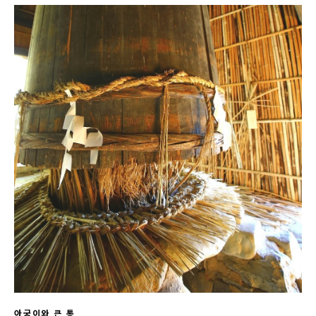
아궁이와
큰
통