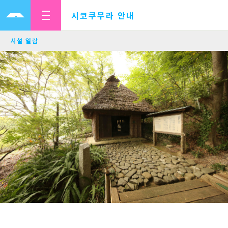
시코쿠무라 안내
시설 일람