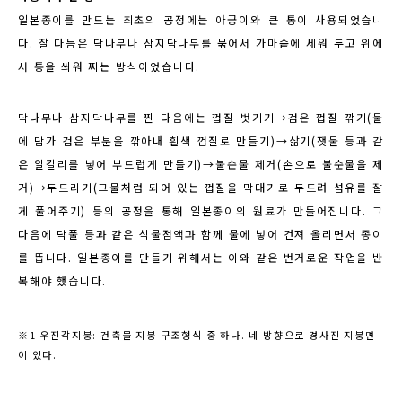
일본종이를 만드는 최초의 공정에는 아궁이와 큰 통이 사용되었습니
다
.
잘 다듬은 닥나무나 삼지닥나무를 묶어서 가마솥에 세워 두고 위에
서 통을 씌워 찌는 방식이었습니다
.
닥나무나 삼지닥나무를 찐 다음에는 껍질 벗기기→검은 껍질 깎기
(
물
에 담가 검은 부분을 깎아내 흰색 껍질로 만들기
)
→
삶기
(
잿물 등과 같
은 알칼리를 넣어 부드럽게 만들기
)
→
불순물 제거
(
손으로 불순물을 제
거
)
→
두드리기
(
그물처럼 되어 있는 껍질을 막대기로 두드려 섬유를 잘
게 풀어주기
)
등의 공정을 통해 일본종이의 원료가 만들어집니다
.
그
다음에 닥풀 등과 같은 식물점액과 함께 물에 넣어 건져 올리면서 종이
를 뜹니다
.
일본종이를 만들기 위해서는 이와 같은 번거로운 작업을 반
복해야 했습니다
.
※1
우진각지붕
:
건축물 지붕 구조형식 중 하나
.
네 방향으로 경사진 지붕면
이 있다
.