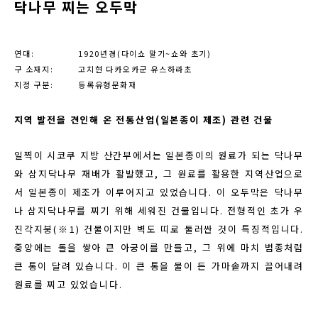
닥나무 찌는 오두막
연대:
1920
년경
(
다이쇼 말기
~
쇼와 초기
)
구 소재지:
고치현 다카오카군 유스하라초
지정 구분:
등록유형문화재
지역
발전을
견인해
온
전통산업
(
일본종이
제조
)
관련
건물
일찍이 시코쿠 지방 산간부에서는 일본종이의 원료가 되는 닥나무
와 삼지닥나무 재배가 활발했고
,
그 원료를 활용한 지역산업으로
서 일본종이 제조가 이루어지고 있었습니다
.
이 오두막은 닥나무
나 삼지닥나무를 찌기 위해 세워진 건물입니다
.
전형적인 초가 우
진각지붕
(※1)
건물이지만 벽도 띠로 둘러싼 것이 특징적입니다
.
중앙에는 돌을 쌓아 큰 아궁이를 만들고
,
그 위에 마치 범종처럼
큰 통이 달려 있습니다
.
이 큰 통을 물이 든 가마솥까지 끌어내려
원료를 찌고 있었습니다
.