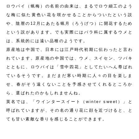
ロウバイ（蝋梅）の名前の由来は、まるでロウ細工のよう
な梅に似た黄色い花を咲かせることからついたという説
や、陰暦の12月にあたる蝋月（ろうげつ）に開花するため
という説があります。でも実際にはバラ科に属するウメと
は、系統的には遠い品種のようです。
原産地は中国で、日本には江戸時代初期に伝わったと言わ
れています。原産地の中国では、ウメ、スイセン、ツバキ
とともに、ロウバイは「雪中四花」としてたいへん尊ばれ
ているそうです。まだまだ寒い時期に人々の目を楽しま
せ、春がそう遠くないことを予感させてくれるところか
ら、選ばれたのかもしれませんね。
英名では、「ウインタースイート（winter sweet）」と
呼ばれていますが、その名の通り花に顔を近づけると、と
ても甘い素敵な香りを感じることができます。