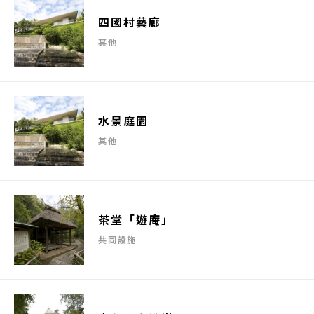
四國村藝廊
其他
水景庭園
其他
茶堂「遊庵」
共同設施