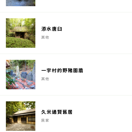
添水唐臼
其他
一宇村的野豬圍牆
其他
久米通賢舊居
民家