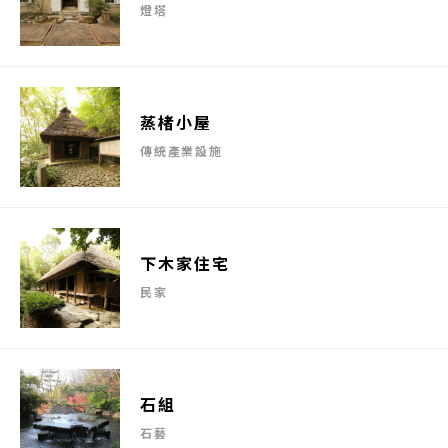
燈塔
蒸楮小屋
傳統產業設施
下木家住宅
民家
石組
石藝