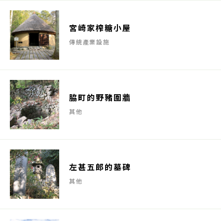
宮崎家榨糖小屋
傳統產業設施
脇町的野豬圍牆
其他
左甚五郎的墓碑
其他