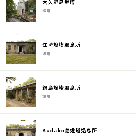
大久野島燈塔
燈塔
江埼燈塔退息所
燈塔
鍋島燈塔退息所
燈塔
Kudako島燈塔退息所