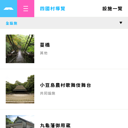
四國村導覽
設施一覽
蔓橋
其他
小豆島農村歌舞伎舞台
共同設施
丸龜藩御用蔵